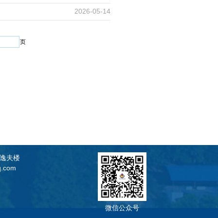
2026-05-14
页
逸夫楼
.com
微信公众号