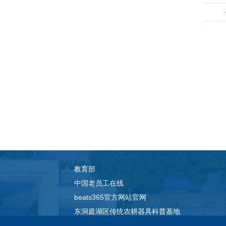
教育部
中国老员工在线
beats365官方网站官网
东洞庭湖区传统农耕器具科普基地