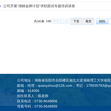
公司开展“湖鲤金牌计划”求职面试专题培训讲座
共341条 1/69
首页
上页
下页
尾页
公司地址：湖南省岳阳市岳阳楼区湘北大道湖南理工大学南院
邮箱：经理：quanyzhou@126.com，书记：178935783@qq
邮编：414006
招生联系人：陈老师
联系电话：0730-8648806
传真号码：0730-8648806