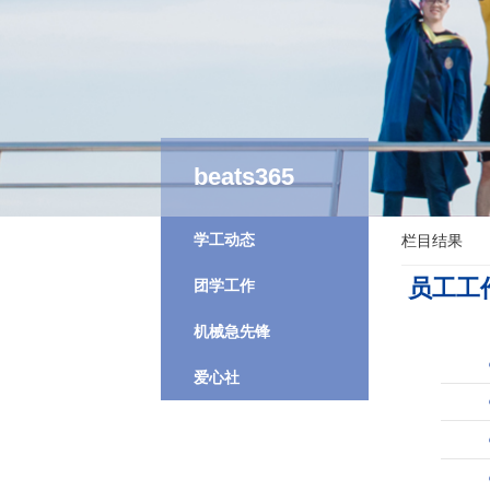
beats365
学工动态
栏目结果
员工工
团学工作
机械急先锋
爱心社