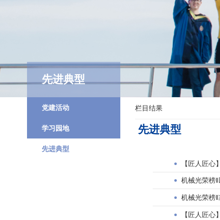
先进典型
党建活动
栏目结果
先进典型
学习园地
先进典型
【匠人匠心
机械光荣榜‖
机械光荣榜
【匠人匠心