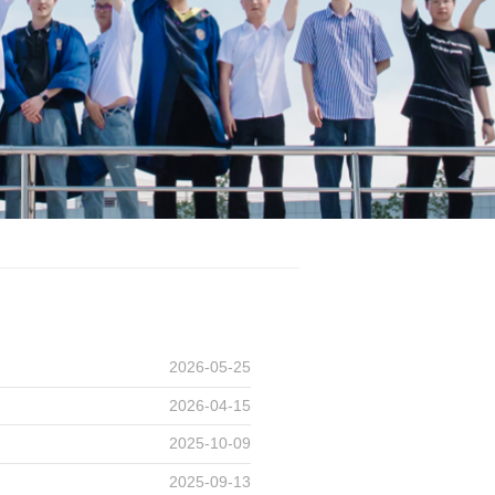
2026-05-25
2026-04-15
2025-10-09
2025-09-13