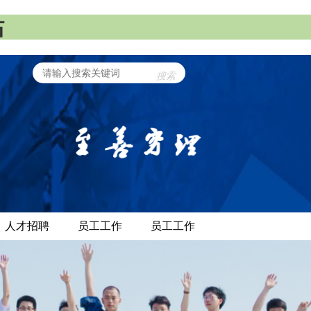
站
搜索
人才招聘
员工工作
员工工作