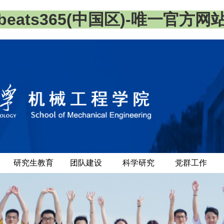
beats365(中国区)-唯一官方网
研究生教育
团队建设
科学研究
党群工作