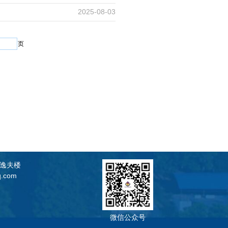
2025-08-03
页
逸夫楼
.com
微信公众号