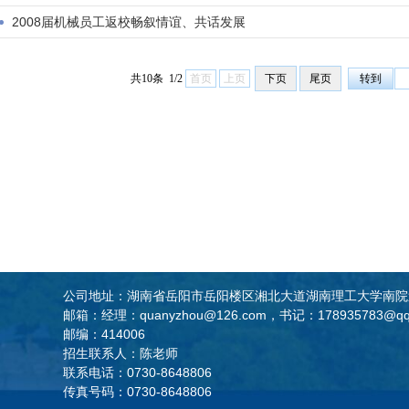
2008届机械员工返校畅叙情谊、共话发展
共10条 1/2
首页
上页
下页
尾页
公司地址：湖南省岳阳市岳阳楼区湘北大道湖南理工大学南院
邮箱：经理：quanyzhou@126.com，书记：178935783@qq
邮编：414006
招生联系人：陈老师
联系电话：0730-8648806
传真号码：0730-8648806