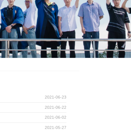
2021-06-23
2021-06-22
2021-06-02
2021-05-27