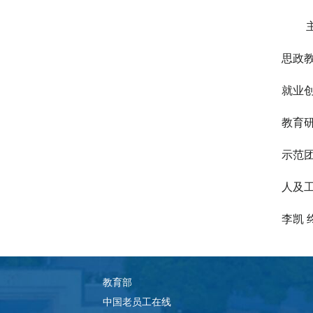
思政教
就业
教育
示范
人及
李凯 
教育部
中国老员工在线