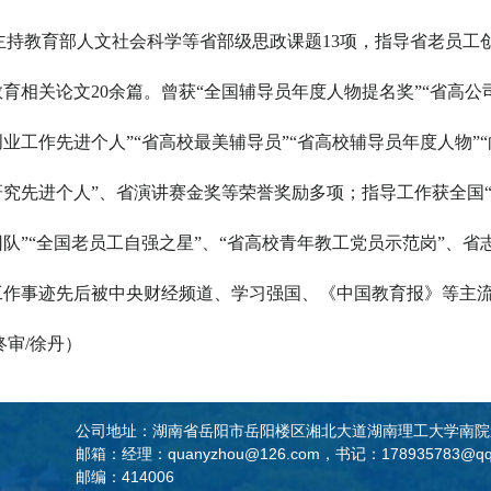
主持教育部人文社会科学等省部级
思政
课题13项，指导省老员工
育相关论文20余篇。曾获“全国辅导员年度人物提名奖”“
省高公
创业工作先进个人
”“省高校最美辅导员”“省高校辅导员年度人物”
研究先进个人”、省演讲赛金奖等荣誉奖励多项；指导工作获全国“
团队”“全国老员工自强之星”、“省高校青年教工党员示范岗”、
工作事迹先后被中央财经频道、学习强国、《中国教育报》等主流媒
终审/徐丹）
公司地址：湖南省岳阳市岳阳楼区湘北大道湖南理工大学南院
邮箱：经理：quanyzhou@126.com，书记：178935783@qq
邮编：414006