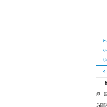
      
       职
职
个
师、
员团