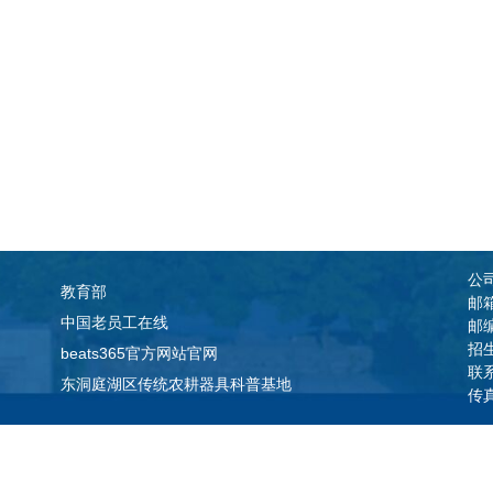
公
教育部
邮箱
中国老员工在线
邮编
招
beats365官方网站官网
联系
东洞庭湖区传统农耕器具科普基地
传真