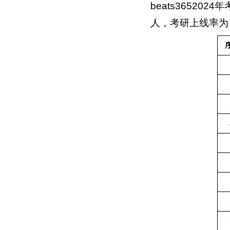
beats36520
人，考研上线率为 