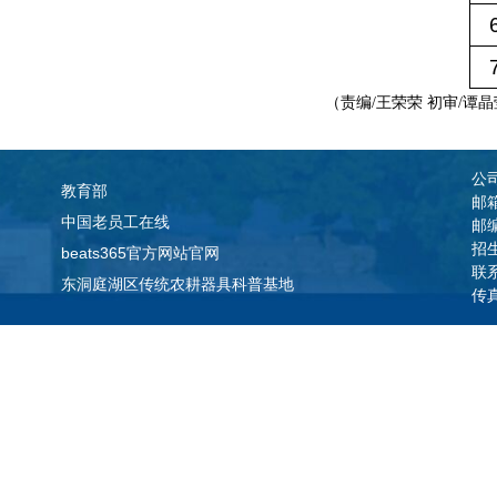
（
责编/王荣荣 初审/谭晶
公
教育部
邮箱
中国老员工在线
邮编
招
beats365官方网站官网
联系
东洞庭湖区传统农耕器具科普基地
传真