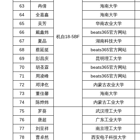
63
冉倩
海南大学
64
全嘉鑫
海南大学
65
吴芳
华南农业大学
66
戴鑫炜
beats365官方网站
机自18-5BF
67
夏晶
湖南科技大学
68
蔡延挺
beats365官方网站
69
彭昌庆
昆明理工大学
70
胡圣霖
beats365官方网站
71
周凌峰
beats365官方网站
72
邓津仡
内蒙古农业大学
73
董佳馨
海南大学
74
陈烨炜
内蒙古工业大学
75
罗葵
武汉理工大学
76
唐超
广东工业大学
77
刘呈祥
南京理工大学
78
曹卓然
西安电子科技大学