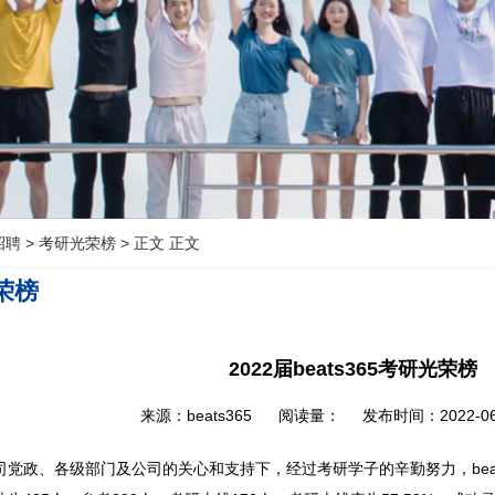
招聘
>
考研光荣榜
>
正文 正文
荣榜
2022届beats365考研光荣榜
来源：beats365 阅读量：
发布时间：2022-06-2
司党政、各级部门及公司的关心和支持下，经过考研学子的辛勤努力，beats3