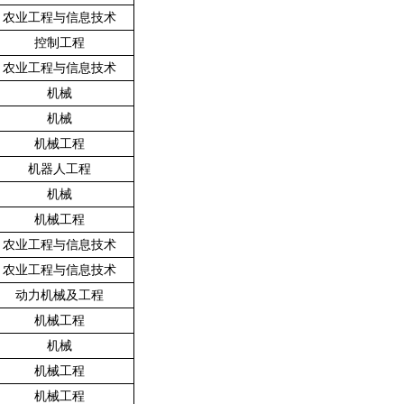
农业工程与信息技术
控制工程
农业工程与信息技术
机械
机械
机械工程
机器人工程
机械
机械工程
农业工程与信息技术
农业工程与信息技术
动力机械及工程
机械工程
机械
机械工程
机械工程