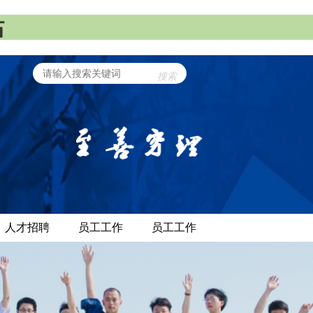
站
搜索
人才招聘
员工工作
员工工作