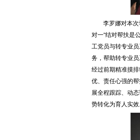
李罗娜对本次
对一”结对帮扶是
工党员与转专业员
务，帮助转专业员
经过前期精准摸排
优、责任心强的帮
展全程跟踪、动态
势转化为育人实效