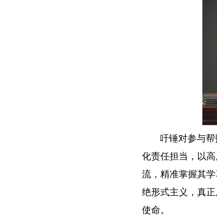
吁锤对参与帮
化责任担当，以高
流，精准掌握其学
绝形式主义，真正
使命。