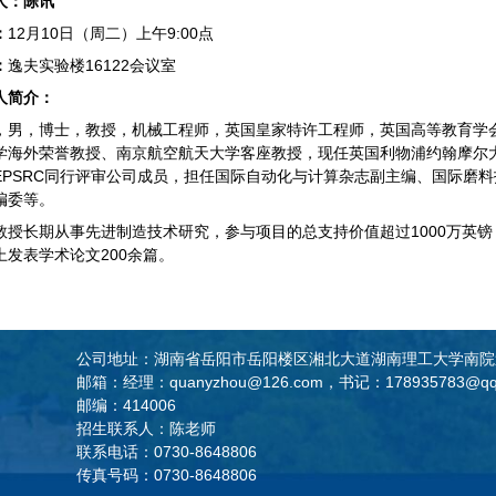
人：
陈讯
：
12月10日（周二）上午9:00点
：
逸夫实验楼16122会议室
人简介：
，男，博士，教授，机械工程师，英国皇家特许工程师，英国高等教育学
学海外荣誉教授、南京航空航天大学客座教授，现任英国利物浦约翰摩尔
EPSRC同行评审公司成员，担任国际自动化与计算杂志副主编、国际磨
编委等。
教授长期从事先进制造技术研究，参与项目的总支持价值超过1000万英
上发表学术论文200余篇。
公司地址：湖南省岳阳市岳阳楼区湘北大道湖南理工大学南院
邮箱：经理：quanyzhou@126.com，书记：178935783@qq
邮编：414006
招生联系人：陈老师
联系电话：0730-8648806
传真号码：0730-8648806