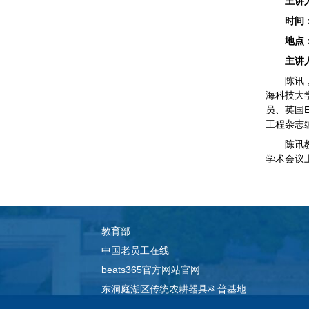
主讲
时间
地点
主讲
陈讯
海科技大
员、英国
工程杂志
陈讯
学术会议
教育部
中国老员工在线
beats365官方网站官网
东洞庭湖区传统农耕器具科普基地