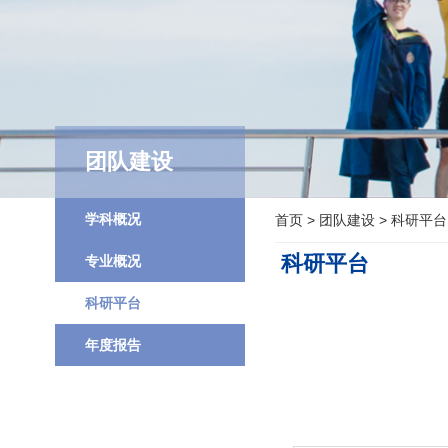
团队建设
学科概况
首页
>
团队建设
>
科研平台
科研平台
专业概况
科研平台
年度报告