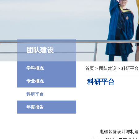
团队建设
学科概况
首页
>
团队建设
>
科研平台
科研平台
专业概况
科研平台
年度报告
电磁装备设计与制造