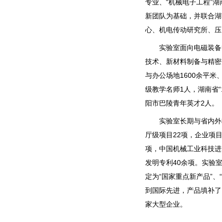
专业、“机械电子工程”
新团队为基础，并联合湖
心、机电传动研究所、压
实验室面向电磁装备
技术、新材料制备与精密
与办公场地1600余平米
级教学名师1人，湖南省“
阳市巴陵青年英才2人。
实验室长期与省内外
厅级项目22项，企业项目
项，中国机械工业科技进
发明专利40余项。实验
定为“国家重点新产品”
到国际先进，产品填补了
家大型企业。