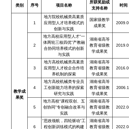
所获奖励或
类别
序号
项目名称
时间
支持名称
地方院校机械类高素质
国家级教学
1
应用型人才培养模式的
2009.0
成果奖
创新与实践
地方高校应用型人才“一
湖南省高等
体两轮三核四优”产教融
2
教育省级教
2019.0
合协同培养模式的创新
学成果奖
与实践
地方高校机械类高素质
湖南省高等
3
应用型人才校企合作培
教育省级教
2016.0
养机制的探索
学成果奖
地方高校机械类专业员
湖南省高等
4
工创新能力培养的探索
教育省级教
2006.1
教学成
研究与实践
学成果奖
果奖
地方高校“课程双创、五
湖南省高等
5
创协同”专创融合改革与
教育省级教
2022.0
实践
学成果奖
“思政领航，四轮驱动”工
湖南省高等
6
程创新训练模式的构建
教育省级教
2022.0