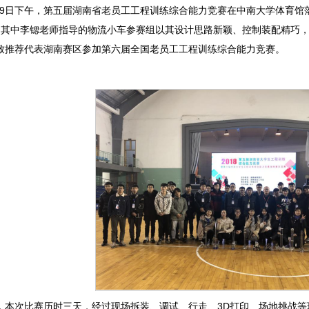
月9日下午，第五届湖南省老员工工程训练综合能力竞赛在中南大学体育馆
，其中李锶老师指导的物流小车参赛组以其设计思路新颖、控制装配精巧
致推荐代表湖南赛区参加第六届全国老员工工程训练综合能力竞赛。
，本次比赛历时三天，经过现场拆装、调试、行走、3D打印、场地挑战