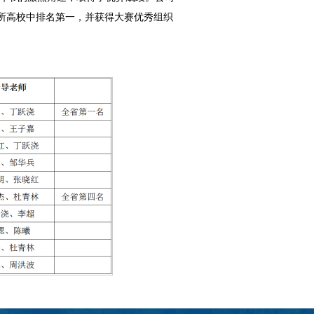
所高校中排名第一，并获得大赛优秀组织