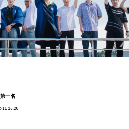
赛第一名
1 16:28