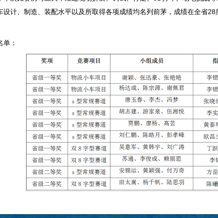
车设计、制造、装配水平以及所取得各项成绩均名列前茅，成绩在全省28
名单：