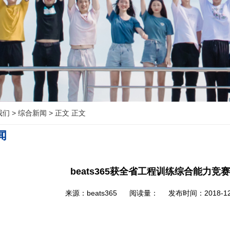
我们
>
综合新闻
>
正文 正文
闻
​beats365获全省工程训练综合能力竞
来源：beats365 阅读量：
发布时间：2018-12-1