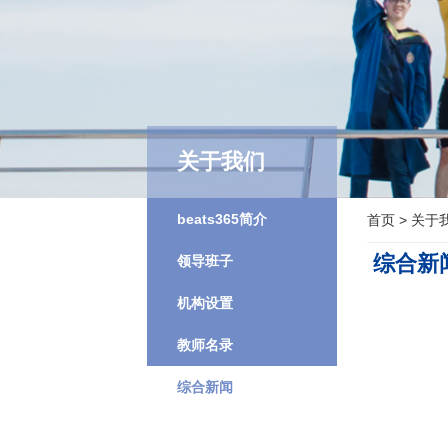
关于我们
beats365简介
首页
>
关于
综合新
领导班子
机构设置
教师名录
综合新闻